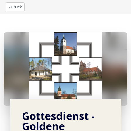
Zurück
© Ev. Lukas-Kirchengemeinde Jeserig
Gottesdienst -
Goldene