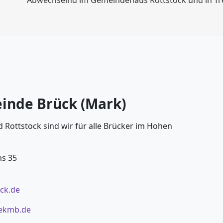
Abwechselnd im Gemeindehaus Rottstock und in Tr
inde Brück (Mark)
 Rottstock sind wir für alle Brücker im Hohen
ns 35
eck.de
ekmb.de