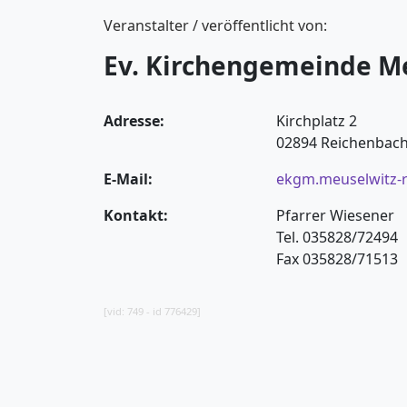
Veranstalter / veröffentlicht von:
Ev. Kirchengemeinde M
Adresse:
Kirchplatz 2
02894 Reichenbac
E-Mail:
ekgm.meuselwitz-
Kontakt:
Pfarrer Wiesener
Tel. 035828/72494
Fax 035828/71513
[vid: 749 - id 776429]