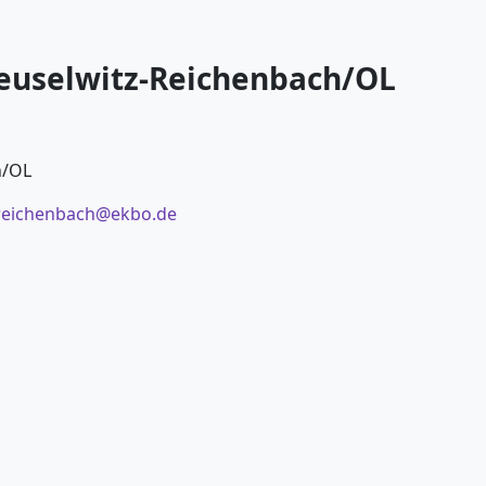
euselwitz-Reichenbach/OL
h/OL
reichenbach@ekbo.de