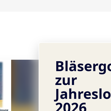
Bläserg
zur
Jahresl
2026