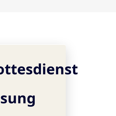
ottesdienst
osung