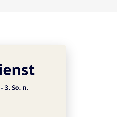
ienst
 -
3. So. n.