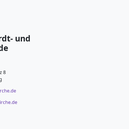
rdt- und
de
z 8
g
irche.de
irche.de