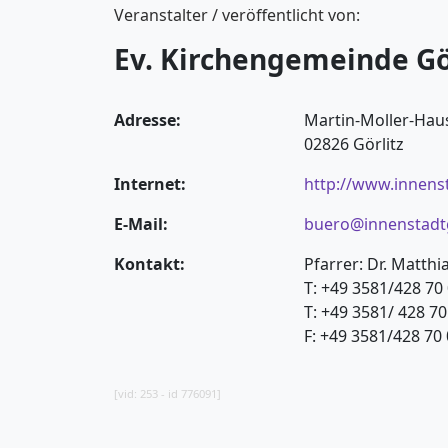
Veranstalter / veröffentlicht von:
Ev. Kirchengemeinde G
Adresse:
Martin-Moller-Haus
02826 Görlitz
Internet:
http://www.innens
E-Mail:
buero@innenstadtg
Kontakt:
Pfarrer: Dr. Matthi
T: +49 3581/428 70 
T: +49 3581/ 428 7
F: +49 3581/428 70
[vid: 253 - id 776091]