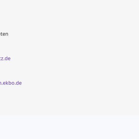
eten
tz.de
m.ekbo.de