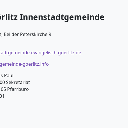
örlitz Innenstadtgemeinde
, Bei der Peterskirche 9
tadtgemeinde-evangelisch-goerlitz.de
emeinde-goerlitz.info
as Paul
00 Sekretariat
0 05 Pfarrbüro
 01