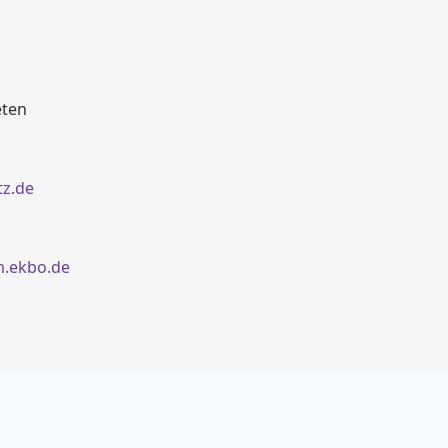
eten
tz.de
m.ekbo.de