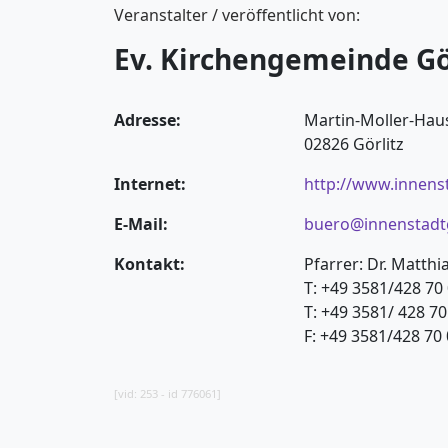
Veranstalter / veröffentlicht von:
Ev. Kirchengemeinde G
Adresse:
Martin-Moller-Haus
02826 Görlitz
Internet:
http://www.innens
E-Mail:
buero@innenstadtg
Kontakt:
Pfarrer: Dr. Matthi
T: +49 3581/428 70 
T: +49 3581/ 428 7
F: +49 3581/428 70
[vid: 253 - id 776061]