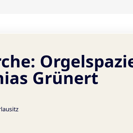
rche: Orgelspazi
hias Grünert
lausitz