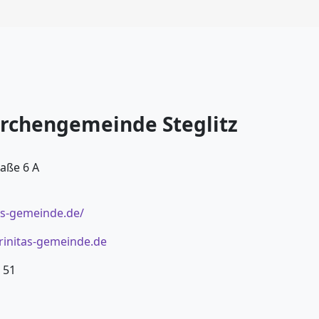
irchengemeinde Steglitz
raße 6 A
as-gemeinde.de/
initas-gemeinde.de
 51