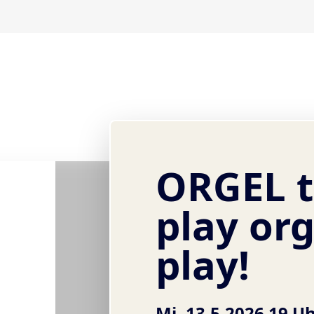
ORGEL t
play or
play!
Mi, 13.5.2026 19 U