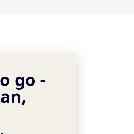
o go -
gan,
hr