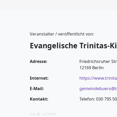
Veranstalter / veröffentlicht von:
Evangelische Trinitas-K
Adresse:
Friedrichsruher St
12169 Berlin
Internet:
https://www.trinit
E-Mail:
gemeindebuero@tr
Kontakt:
Telefon: 030 795 50
[vid: 88 - id 775607]