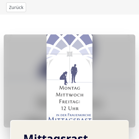
Zurück
© ANN
Mittagsrast