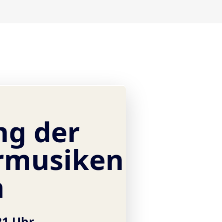
ng der
musiken
m
21 Uhr