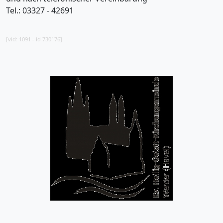
Tel.: 03327 - 42691
[vid: 1091 - id 730176]