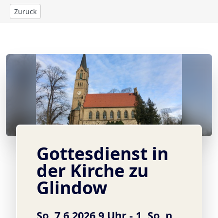
Zurück
© Ev. Heilig-Geist-Kirchengemeinde Werder (Havel)
Gottesdienst in
der Kirche zu
Glindow
So, 7.6.2026 9 Uhr -
1. So. n.