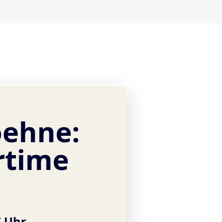
oehne:
time
7 Uhr