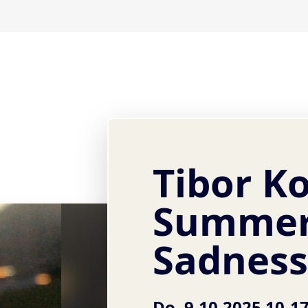
Tibor K
Summer
Sadness
Do, 9.10.2025 10-1