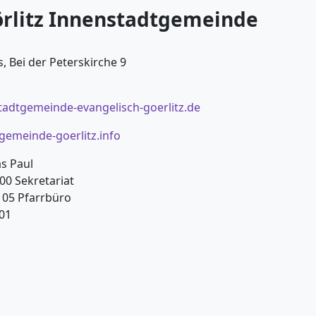
örlitz Innenstadtgemeinde
, Bei der Peterskirche 9
tadtgemeinde-evangelisch-goerlitz.de
emeinde-goerlitz.info
as Paul
00 Sekretariat
0 05 Pfarrbüro
 01