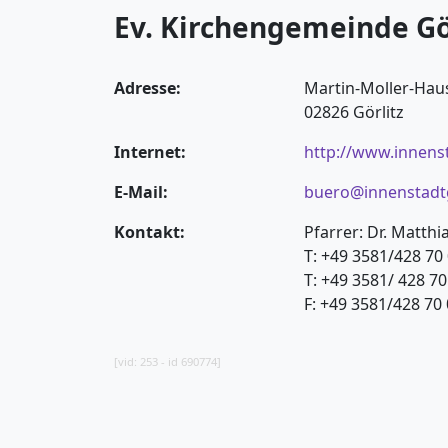
Ev. Kirchengemeinde G
Adresse:
Martin-Moller-Haus
02826 Görlitz
Internet:
http://www.innens
E-Mail:
buero@innenstadtg
Kontakt:
Pfarrer: Dr. Matthi
T: +49 3581/428 70 
T: +49 3581/ 428 7
F: +49 3581/428 70
[vid: 253 - id 690774]