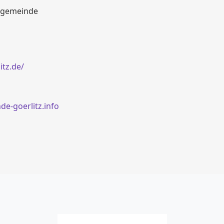
dtgemeinde
tz.de/
e-goerlitz.info