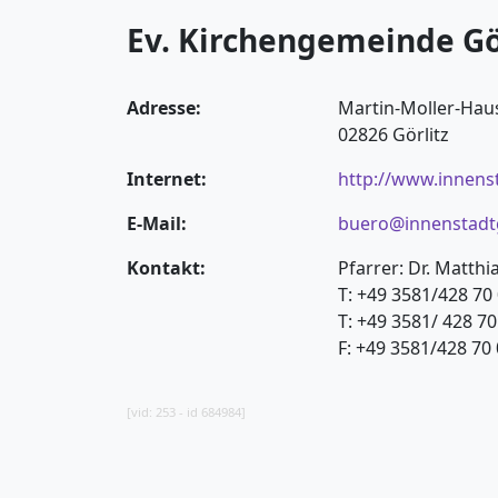
Ev. Kirchengemeinde G
Adresse:
Martin-Moller-Haus
02826 Görlitz
Internet:
http://www.innens
E-Mail:
buero@innenstadtg
Kontakt:
Pfarrer: Dr. Matthi
T: +49 3581/428 70 
T: +49 3581/ 428 7
F: +49 3581/428 70
[vid: 253 - id 684984]