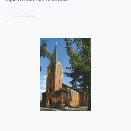
[vid: 163 - id 652456]