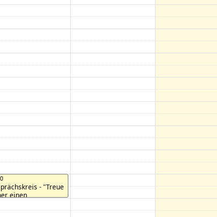
00
prächskreis - "Treue
ber einen
sbrauchten Begriff
 eine mutige