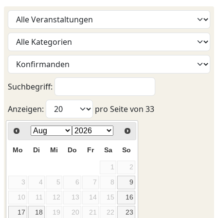
Suchbegriff:
Anzeigen:
pro Seite von
33
Mo
Di
Mi
Do
Fr
Sa
So
1
2
3
4
5
6
7
8
9
10
11
12
13
14
15
16
17
18
19
20
21
22
23