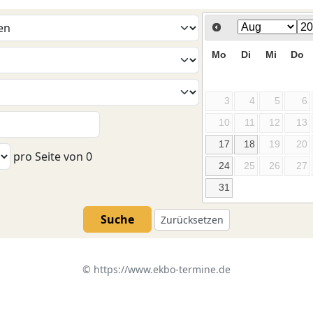
Mo
Di
Mi
Do
3
4
5
6
10
11
12
13
17
18
19
20
pro Seite von
0
24
25
26
27
31
Suche
Zurücksetzen
©
https://www.ekbo-termine.de