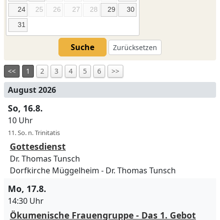
24
25
26
27
28
29
30
31
Suche
Zurücksetzen
<<
1
2
3
4
5
6
>>
August 2026
So, 16.8.
10 Uhr
11. So. n. Trinitatis
Gottesdienst
Dr. Thomas Tunsch
Dorfkirche Müggelheim
Dr. Thomas Tunsch
Mo, 17.8.
14:30 Uhr
Ökumenische Frauengruppe - Das 1. Gebot