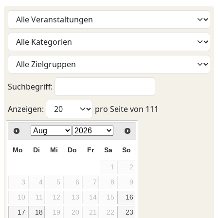
Suchbegriff:
Anzeigen:
pro Seite von
111
Mo
Di
Mi
Do
Fr
Sa
So
1
2
3
4
5
6
7
8
9
10
11
12
13
14
15
16
17
18
19
20
21
22
23