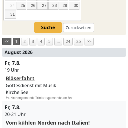
24
25
26
27
28
29
30
31
Suche
Zurücksetzen
<<
1
2
3
4
5
…
24
25
>>
August 2026
Fr, 7.8.
19 Uhr
Bläserfahrt
Gottesdienst mit Musik
Kirche See
Ev. Kirchengemeinde Trinitatisgemeinde am See
Fr, 7.8.
20-21 Uhr
Vom kühlen Norden nach Italien!