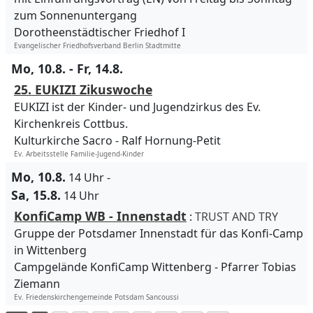
zum Sonnenuntergang
Dorotheenstädtischer Friedhof I
Evangelischer Friedhofsverband Berlin Stadtmitte
Mo, 10.8. - Fr, 14.8.
25. EUKIZI Zikuswoche
EUKIZI ist der Kinder- und Jugendzirkus des Ev.
Kirchenkreis Cottbus.
Kulturkirche Sacro
Ralf Hornung-Petit
Ev. Arbeitsstelle Familie-Jugend-Kinder
Mo, 10.8.
14 Uhr
-
Sa, 15.8.
14 Uhr
KonfiCamp WB - Innenstadt
:
TRUST AND TRY
Gruppe der Potsdamer Innenstadt für das Konfi-Camp
in Wittenberg
Campgelände KonfiCamp Wittenberg
Pfarrer Tobias
Ziemann
Ev. Friedenskirchengemeinde Potsdam Sancoussi