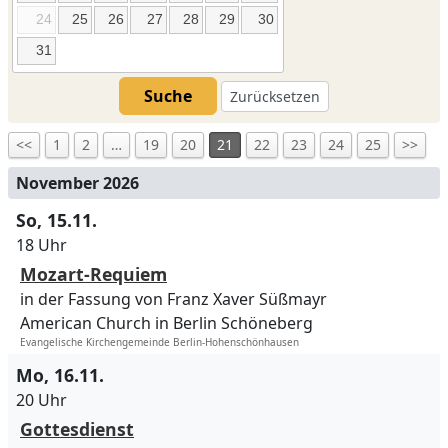
24
25
26
27
28
29
30
31
Suche
Zurücksetzen
<<
1
2
…
19
20
21
22
23
24
25
>>
November 2026
So, 15.11.
18 Uhr
Mozart-Requiem
in der Fassung von Franz Xaver Süßmayr
American Church in Berlin Schöneberg
Evangelische Kirchengemeinde Berlin-Hohenschönhausen
Mo, 16.11.
20 Uhr
Gottesdienst