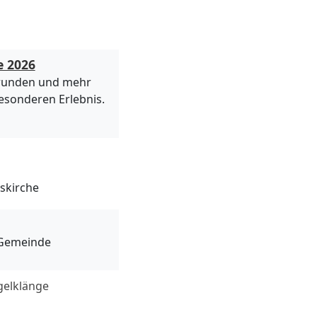
e 2026
srunden und mehr
esonderen Erlebnis.
uskirche
-Gemeinde
gelklänge