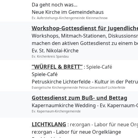
Da geht noch was...
Neue Kirche im Gemeindehaus
Ev. Auferstehungs-Kirchengemeinde Kleinmachnow
Workshop-Gottesdienst für Jugendlich
Workshops, Mitmach-Stationen, Diskussion
machen den aktiven Gottesdienst zu einem b
Ev. St. Nikolai-Kirche
Ev. Kirchenkreis Spandau
“WÜRFEL & BRETT“
:
Spiele-Café
Spiele-Café
Petruskirche Lichterfelde
Kultur in der Petr
Evangelische Kirchengemeinde Petrus-Giesensdorf Lichterfelde
Gottesdienst zum Buß- und Bettag
Kapernaumkirche Wedding
Ev. Kapernaum
Ev. Kapernaum-Kirchengemeinde
LICHTKLANG
:
re:organ - Labor für neue Or
re:organ - Labor für neue Orgelklänge