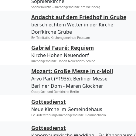
Sophienkirche
Sophienkirche - Kirchengemeinde am Weinberg
Andacht auf dem Friedhof in Grube
bei schlechtem Wetter in der Kirche
Dorfkirche Grube
Ev. Trinitatis-Kirchengemeinde Potsdam
Gabriel Fauré: Requiem
Kirche Hohen Neuendorf
Kirchengemeinde Hohen Neuendorf - Stolpe
Mozart: Große Messe in c-Moll
Arvo Pärt (*1935): Berliner Messe
Berliner Dom
Maren Glockner
Oberpfarr- und Domkirche Berlin
Gottesdienst
Neue Kirche im Gemeindehaus
Ev. Auferstehungs-Kirchengemeinde Kleinmachnow
Gottesdienst
Kapernaumkirche Wedding
Ev. Kapernaum