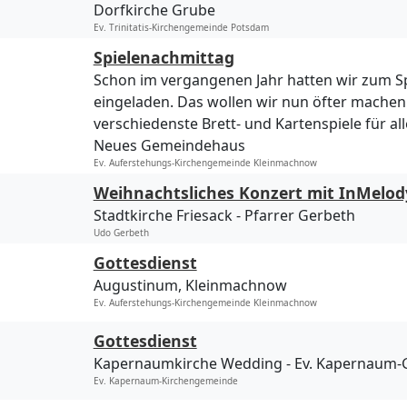
Dorfkirche Grube
Ev. Trinitatis-Kirchengemeinde Potsdam
Spielenachmittag
Schon im vergangenen Jahr hatten wir zum S
eingeladen. Das wollen wir nun öfter machen
verschiedenste Brett- und Kartenspiele für all
Neues Gemeindehaus
Ev. Auferstehungs-Kirchengemeinde Kleinmachnow
Weihnachtsliches Konzert mit InMelod
Stadtkirche Friesack
Pfarrer Gerbeth
Udo Gerbeth
Gottesdienst
Augustinum, Kleinmachnow
Ev. Auferstehungs-Kirchengemeinde Kleinmachnow
Gottesdienst
Kapernaumkirche Wedding
Ev. Kapernaum
Ev. Kapernaum-Kirchengemeinde