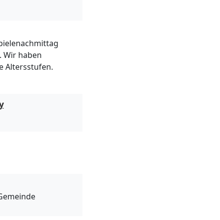
pielenachmittag
. Wir haben
e Altersstufen.
y
-Gemeinde