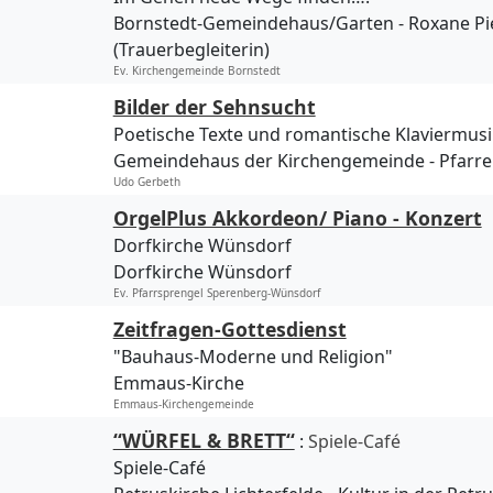
Bornstedt-Gemeindehaus/Garten
Roxane Pi
(Trauerbegleiterin)
Ev. Kirchengemeinde Bornstedt
Bilder der Sehnsucht
Poetische Texte und romantische Klaviermusi
Gemeindehaus der Kirchengemeinde
Pfarre
Udo Gerbeth
OrgelPlus Akkordeon/ Piano - Konzert
Dorfkirche Wünsdorf
Dorfkirche Wünsdorf
Ev. Pfarrsprengel Sperenberg-Wünsdorf
Zeitfragen-Gottesdienst
"Bauhaus-Moderne und Religion"
Emmaus-Kirche
Emmaus-Kirchengemeinde
“WÜRFEL & BRETT“
:
Spiele-Café
Spiele-Café