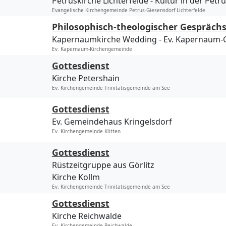
Petruskirche Lichterfelde
Kultur in der Petr
Evangelische Kirchengemeinde Petrus-Giesensdorf Lichterfelde
Philosophisch-theologischer Gesprächs
Kapernaumkirche Wedding
Ev. Kapernaum
Ev. Kapernaum-Kirchengemeinde
Gottesdienst
Kirche Petershain
Ev. Kirchengemeinde Trinitatisgemeinde am See
Gottesdienst
Ev. Gemeindehaus Kringelsdorf
Ev. Kirchengemeinde Klitten
Gottesdienst
Rüstzeitgruppe aus Görlitz
Kirche Kollm
Ev. Kirchengemeinde Trinitatisgemeinde am See
Gottesdienst
Kirche Reichwalde
Ev. Kirchengemeinde Reichwalde