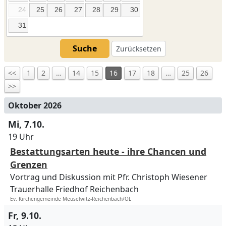
24
25
26
27
28
29
30
31
Suche
Zurücksetzen
<<
1
2
…
14
15
16
17
18
…
25
26
>>
Oktober 2026
Mi, 7.10.
19 Uhr
Bestattungsarten heute - ihre Chancen und
Grenzen
Vortrag und Diskussion mit Pfr. Christoph Wiesener
Trauerhalle Friedhof Reichenbach
Ev. Kirchengemeinde Meuselwitz-Reichenbach/OL
Fr, 9.10.