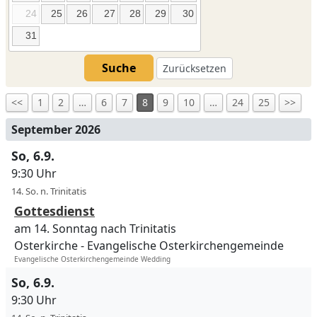
24
25
26
27
28
29
30
31
Suche
Zurücksetzen
<<
1
2
…
6
7
8
9
10
…
24
25
>>
September 2026
So, 6.9.
9:30 Uhr
14. So. n. Trinitatis
Gottesdienst
am 14. Sonntag nach Trinitatis
Osterkirche
Evangelische Osterkirchengemeinde
Evangelische Osterkirchengemeinde Wedding
So, 6.9.
9:30 Uhr