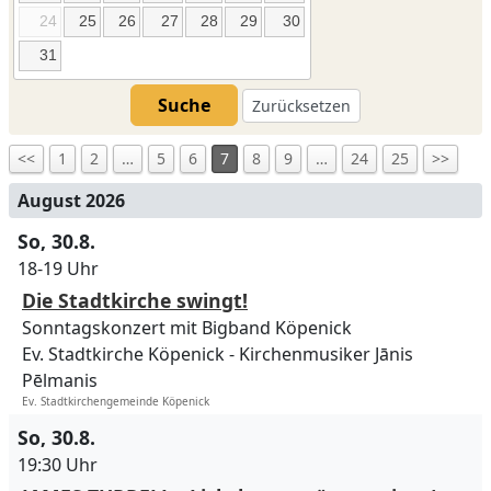
24
25
26
27
28
29
30
31
Suche
Zurücksetzen
<<
1
2
…
5
6
7
8
9
…
24
25
>>
August 2026
So, 30.8.
18-19 Uhr
Die Stadtkirche swingt!
Sonntagskonzert mit Bigband Köpenick
Ev. Stadtkirche Köpenick
Kirchenmusiker Jānis
Pēlmanis
Ev. Stadtkirchengemeinde Köpenick
So, 30.8.
19:30 Uhr