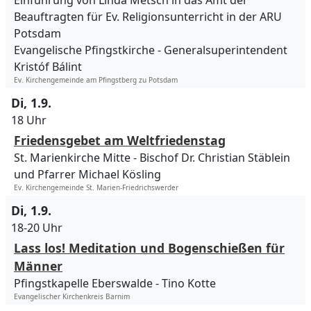
Einführung von Linda Metsch in das Amt der
Beauftragten für Ev. Religionsunterricht in der ARU
Potsdam
Evangelische Pfingstkirche
Generalsuperintendent
Kristóf Bálint
Ev. Kirchengemeinde am Pfingstberg zu Potsdam
Di, 1.9.
18 Uhr
Friedensgebet am Weltfriedenstag
St. Marienkirche Mitte
Bischof Dr. Christian Stäblein
und Pfarrer Michael Kösling
Ev. Kirchengemeinde St. Marien-Friedrichswerder
Di, 1.9.
18-20 Uhr
Lass los! Meditation und Bogenschießen für
Männer
Pfingstkapelle Eberswalde
Tino Kotte
Evangelischer Kirchenkreis Barnim