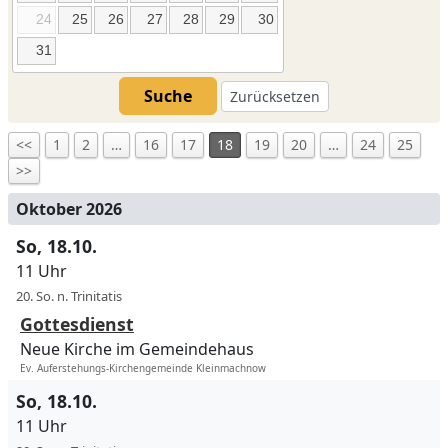
24
25
26
27
28
29
30
31
Suche
Zurücksetzen
<<
1
2
…
16
17
18
19
20
…
24
25
>>
Oktober 2026
So, 18.10.
11 Uhr
20. So. n. Trinitatis
Gottesdienst
Neue Kirche im Gemeindehaus
Ev. Auferstehungs-Kirchengemeinde Kleinmachnow
So, 18.10.
11 Uhr