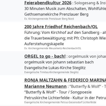
Feierabendkultur 2026
:
Sologesang & In
30 Minuten Musik zum Abschalten, Wohlfühl
Gethsemanekirche Prenzlauer Berg
Ev. Kirchengemeinde Prenzlauer Berg Nord
200 Jahre Friedhof Reichenbach/OL
Führung: Vom Kirchhof auf den Sandberg - al
die Trauerbewältigung; mit Pfr. Christoph Wie
Auferstehungskapelle
Ev. Kirchengemeinde Meuselwitz-Reichenbach/OL
ORGEL to go - bach!
:
orgelmusik von joha
orgelmusik von johann sebastian bach
Evangelische Lukas-Kirche Steglitz
Evangelische Trinitas-Kirchengemeinde Steglitz
RONJA MALTZAHN & FEDERICO MARINA, 
Marianne Neumann
:
“Butterfly & Wolf“ -
“Butterfly & Wolf“ - Tour / Songpoesie
Petruskirche Lichterfelde
Kultur in der Petr
Evangelische Kirchengemeinde Petrus-Giesensdorf Lichterfelde