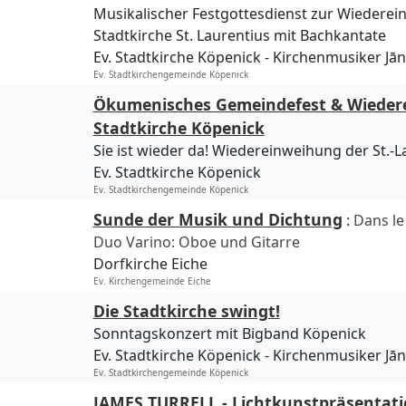
Musikalischer Festgottesdienst zur Wiederei
Stadtkirche St. Laurentius mit Bachkantate
Ev. Stadtkirche Köpenick
Kirchenmusiker Jān
Ev. Stadtkirchengemeinde Köpenick
Ökumenisches Gemeindefest & Wieder
Stadtkirche Köpenick
Sie ist wieder da! Wiedereinweihung der St.-L
Ev. Stadtkirche Köpenick
Ev. Stadtkirchengemeinde Köpenick
Sunde der Musik und Dichtung
:
Dans le
Duo Varino: Oboe und Gitarre
Dorfkirche Eiche
Ev. Kirchengemeinde Eiche
Die Stadtkirche swingt!
Sonntagskonzert mit Bigband Köpenick
Ev. Stadtkirche Köpenick
Kirchenmusiker Jān
Ev. Stadtkirchengemeinde Köpenick
JAMES TURRELL - Lichtkunstpräsentatio