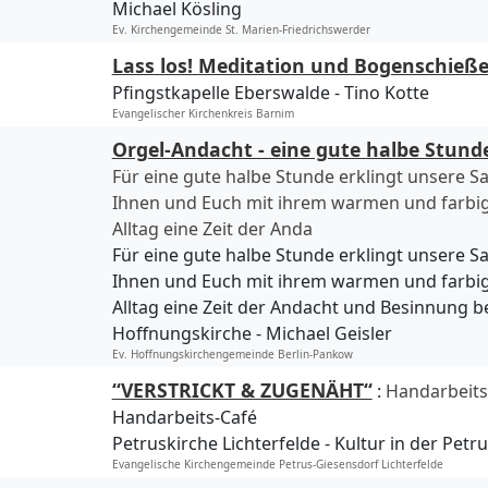
Michael Kösling
Ev. Kirchengemeinde St. Marien-Friedrichswerder
Lass los! Meditation und Bogenschieß
Pfingstkapelle Eberswalde
Tino Kotte
Evangelischer Kirchenkreis Barnim
Orgel-Andacht - eine gute halbe Stund
Für eine gute halbe Stunde erklingt unsere S
Ihnen und Euch mit ihrem warmen und farbig
Alltag eine Zeit der Anda
Für eine gute halbe Stunde erklingt unsere S
Ihnen und Euch mit ihrem warmen und farbig
Alltag eine Zeit der Andacht und Besinnung be
Hoffnungskirche
Michael Geisler
Ev. Hoffnungskirchengemeinde Berlin-Pankow
“VERSTRICKT & ZUGENÄHT“
:
Handarbeits
Handarbeits-Café
Petruskirche Lichterfelde
Kultur in der Petr
Evangelische Kirchengemeinde Petrus-Giesensdorf Lichterfelde