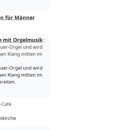
en für Männer
e mit Orgelmusik
:
auer-Orgel und wird
en Klang mitten im
auer-Orgel und wird
en Klang mitten im
reiten.
-Café
uskirche