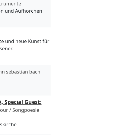
strumente
en und Aufhorchen
te und neue Kunst für
sener.
nn sebastian bach
Special Guest:
 Tour / Songpoesie
uskirche