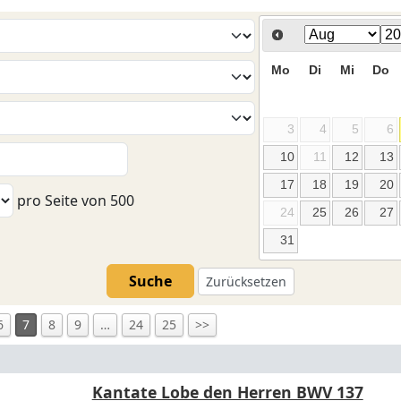
Mo
Di
Mi
Do
3
4
5
6
10
11
12
13
17
18
19
20
pro Seite von
500
24
25
26
27
31
Suche
Zurücksetzen
6
7
8
9
…
24
25
>>
Kantate Lobe den Herren BWV 137