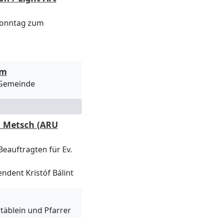
 Sonntag zum
um
-Gemeinde
a Metsch (ARU
eauftragten für Ev.
ndent Kristóf Bálint
Stäblein und Pfarrer