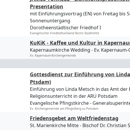
Presentation
mit Einführungsvortrag (EN) von Freitag bis
Sonnenuntergang
Dorotheenstädtischer Friedhof I
Evangelischer Friedhofsverband Berlin Stadtmitte
KuKiK - Kaffee und Kultur in Kaperna
Kapernaumkirche Wedding
Ev. Kapernaum
Ev. Kapernaum-Kirchengemeinde
Gottesdienst zur Einführung von Lind
Ptsdam)
Einführung von Linda Metsch in das Amt der B
Religionsunterricht in der ARU Potsdam
Evangelische Pfingstkirche
Generalsuperinte
Ev. Kirchengemeinde am Pfingstberg zu Potsdam
Friedensgebet am Weltfriedenstag
St. Marienkirche Mitte
Bischof Dr. Christian 