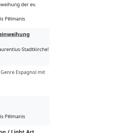
nweihung der ev.
is Pēlmanis
einweihung
aurentius-Stadtkirche!
 Genre Espagnol mit
is Pēlmanis
n / Light Art