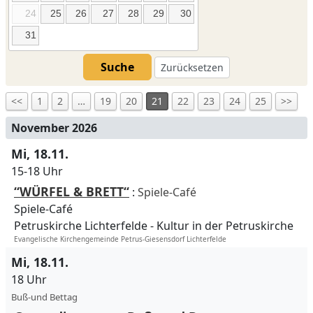
24
25
26
27
28
29
30
31
Suche
Zurücksetzen
<<
1
2
…
19
20
21
22
23
24
25
>>
November 2026
Mi, 18.11.
15-18 Uhr
“WÜRFEL & BRETT“
:
Spiele-Café
Spiele-Café
Petruskirche Lichterfelde
Kultur in der Petruskirche
Evangelische Kirchengemeinde Petrus-Giesensdorf Lichterfelde
Mi, 18.11.
18 Uhr
Buß-und Bettag