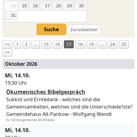
24
25
26
27
28
29
30
31
Suche
Zurücksetzen
<<
1
2
…
15
16
17
18
19
…
24
25
>>
Oktober 2026
Mi, 14.10.
19:30 Uhr
Ökumenisches Bibelgespräch
Sukkot und Erntedank - welches sind die
Gemeinsamkeiten, welches sind die Unterschiede?ste?
Gemeindehaus Alt-Pankow
Wolfgang Wendt
Ev. Kirchengemeinde Alt-Pankow
Mi, 14.10.