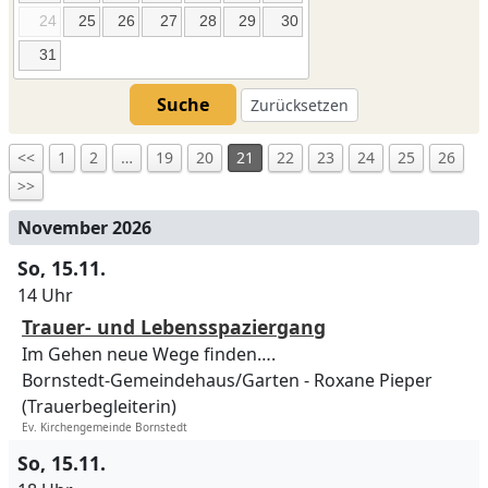
24
25
26
27
28
29
30
31
Suche
Zurücksetzen
<<
1
2
…
19
20
21
22
23
24
25
26
>>
November 2026
So, 15.11.
14 Uhr
Trauer- und Lebensspaziergang
Im Gehen neue Wege finden….
Bornstedt-Gemeindehaus/Garten
Roxane Pieper
(Trauerbegleiterin)
Ev. Kirchengemeinde Bornstedt
So, 15.11.