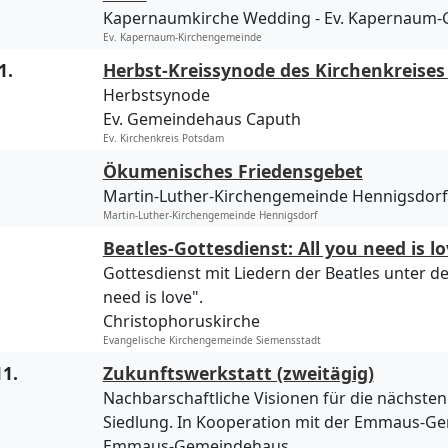
Kapernaumkirche Wedding
Ev. Kapernaum
Ev. Kapernaum-Kirchengemeinde
1.
Herbst-Kreissynode des Kirchenkreise
Herbstsynode
Ev. Gemeindehaus Caputh
Ev. Kirchenkreis Potsdam
Ökumenisches Friedensgebet
Martin-Luther-Kirchengemeinde Hennigsdorf
Martin-Luther-Kirchengemeinde Hennigsdorf
Beatles-Gottesdienst: All you need is l
Gottesdienst mit Liedern der Beatles unter d
need is love".
Christophoruskirche
Evangelische Kirchengemeinde Siemensstadt
11.
Zukunftswerkstatt (zweitägig)
Nachbarschaftliche Visionen für die nächsten
Siedlung. In Kooperation mit der Emmaus-G
Emmaus-Gemeindehaus