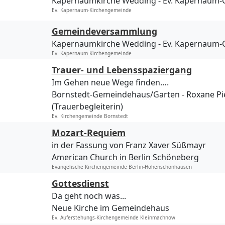
Kapernaumkirche Wedding
Ev. Kapernaum
Ev. Kapernaum-Kirchengemeinde
Gemeindeversammlung
Kapernaumkirche Wedding
Ev. Kapernaum
Ev. Kapernaum-Kirchengemeinde
Trauer- und Lebensspaziergang
Im Gehen neue Wege finden….
Bornstedt-Gemeindehaus/Garten
Roxane Pi
(Trauerbegleiterin)
Ev. Kirchengemeinde Bornstedt
Mozart-Requiem
in der Fassung von Franz Xaver Süßmayr
American Church in Berlin Schöneberg
Evangelische Kirchengemeinde Berlin-Hohenschönhausen
Gottesdienst
Da geht noch was...
Neue Kirche im Gemeindehaus
Ev. Auferstehungs-Kirchengemeinde Kleinmachnow