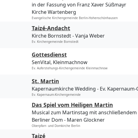
in der Fassung von Franz Xaver Süßmayr
Kirche Wartenberg
Evangelische Kirchengemeinde Berlin-Hohenschönhausen
Taizé-Andacht
Kirche Bornstedt
Vanja Weber
Ev. Kirchengemeinde Bornstedt
Gottesdienst
SenVital, Kleinmachnow
Ev. Auferstehungs-Kirchengemeinde Kleinmachnow
St. Martin
Kapernaumkirche Wedding
Ev. Kapernaum
Ev. Kapernaum-Kirchengemeinde
Das Spiel vom Heiligen Martin
Musical zum Martinstag mit anschließende
Berliner Dom
Maren Glockner
Oberpfarr- und Domkirche Berlin
Taizé