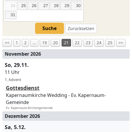
24
25
26
27
28
29
30
31
Suche
Zurücksetzen
<<
1
2
…
19
20
21
22
23
24
25
>>
November 2026
So, 29.11.
11 Uhr
1. Advent
Gottesdienst
Kapernaumkirche Wedding
Ev. Kapernaum-
Gemeinde
Ev. Kapernaum-Kirchengemeinde
Dezember 2026
Sa, 5.12.