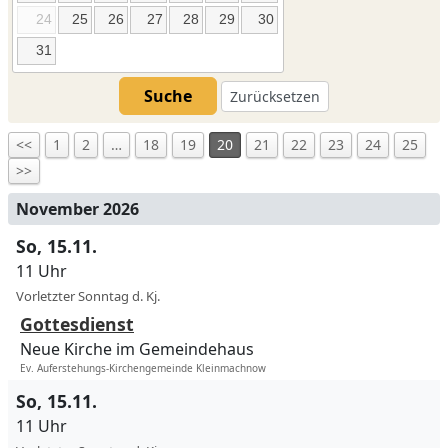
24
25
26
27
28
29
30
31
Suche
Zurücksetzen
<<
1
2
…
18
19
20
21
22
23
24
25
>>
November 2026
So, 15.11.
11 Uhr
Vorletzter Sonntag d. Kj.
Gottesdienst
Neue Kirche im Gemeindehaus
Ev. Auferstehungs-Kirchengemeinde Kleinmachnow
So, 15.11.
11 Uhr