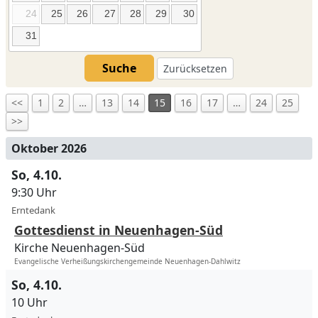
24
25
26
27
28
29
30
31
Suche
Zurücksetzen
<<
1
2
…
13
14
15
16
17
…
24
25
>>
Oktober 2026
So, 4.10.
9:30 Uhr
Erntedank
Gottesdienst in Neuenhagen-Süd
Kirche Neuenhagen-Süd
Evangelische Verheißungskirchengemeinde Neuenhagen-Dahlwitz
So, 4.10.
10 Uhr