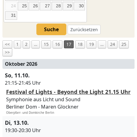
24
25
26
27
28
29
30
31
Suche
Zurücksetzen
<<
1
2
…
15
16
17
18
19
…
24
25
>>
Oktober 2026
So, 11.10.
21:15-21:45 Uhr
Festival of Lights - Beyond the Light 21.15 Uhr
Symphonie aus Licht und Sound
Berliner Dom
Maren Glockner
Oberpfarr- und Domkirche Berlin
Di, 13.10.
19:30-20:30 Uhr