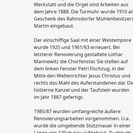
Werkstatt und die Orgel sind Arbeiten aus
dem Jahre 1888. Die Turmuhr wurde 1910 al
Geschenk des Rahnsdorfer Mühlenbesitzer
Martin eingebaut.
Der einschiffige Saal mit einer Westempore
wurde 1925 und 1961/63 erneuert. Bei
letzterer Renovierung gestaltete Lothar
Mannewitz die Chorfenster. Sie stellen auf
dem linken Fenster Petri Fischzug, in der
Mitte den Weltenrichter Jesus Christus und
rechts das Mahl des Auferstandenen dar. Di
hölzerne Kanzel und der Taufstein wurden
im Jahr 1887 gefertigt.
1985/87 wurden umfangreiche äußere
Renovierungsarbeiten vorgenommen. U.a.
wurde die umgebende Stützmauer in einer
Länge von 120 m neu aufgebaut. Zu den im