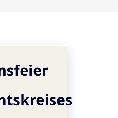
msfeier
htskreises