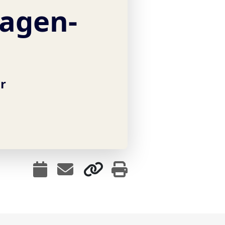
agen-
hr