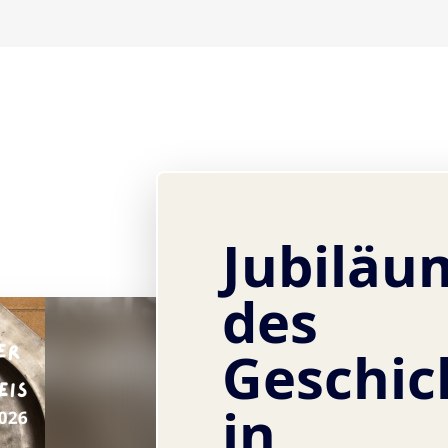
Jubiläu
des
Geschic
in