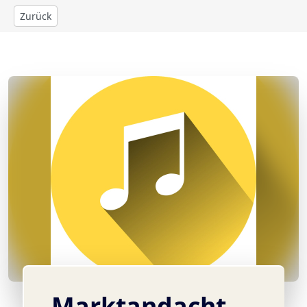
Zurück
© pixabay
Marktandacht