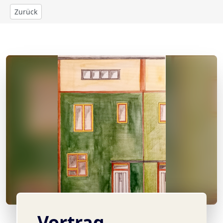
Zurück
© K. Socher
Vortrag