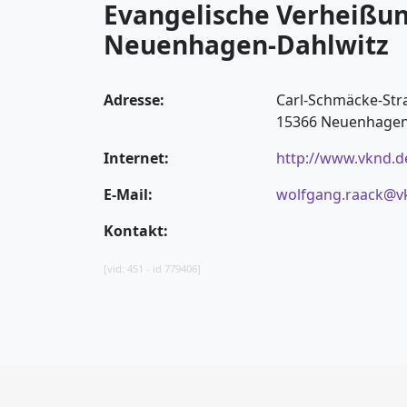
Evangelische Verheißu
Neuenhagen-Dahlwitz
Adresse:
Carl-Schmäcke-Str
15366 Neuenhagen 
Internet:
http://www.vknd.d
E-Mail:
wolfgang.raack@v
Kontakt:
[vid: 451 - id 779406]