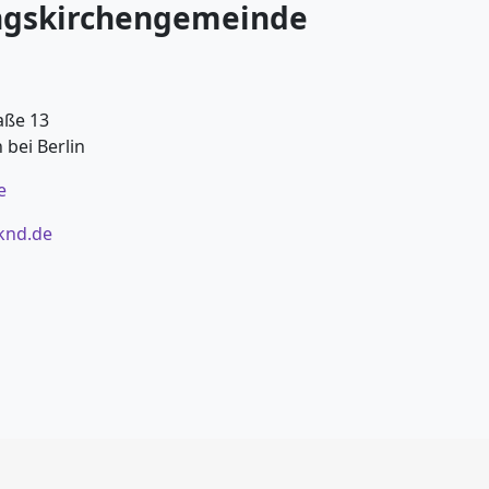
ngskirchengemeinde
aße 13
bei Berlin
e
knd.de