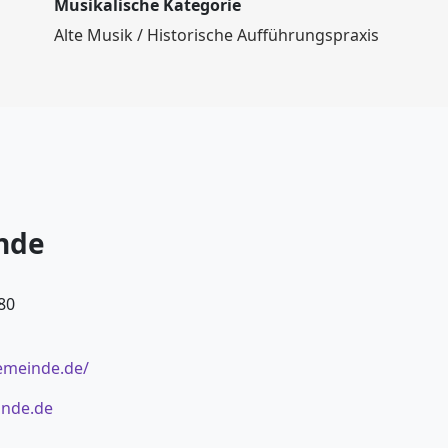
Musikalische Kategorie
Alte Musik / Historische Aufführungspraxis
nde
80
emeinde.de/
nde.de