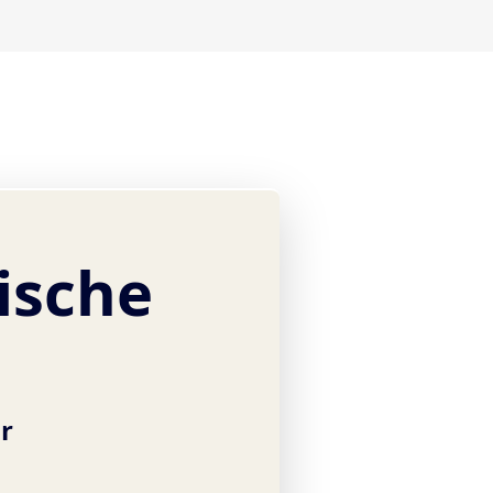
ische
hr