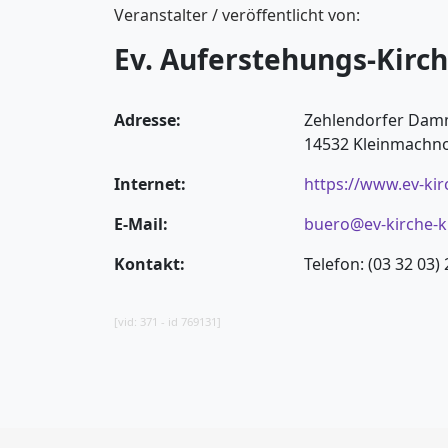
Veranstalter / veröffentlicht von:
Ev. Auferstehungs-Kir
Adresse:
Zehlendorfer Dam
14532 Kleinmachn
Internet:
https://www.ev-ki
E-Mail:
buero@ev-kirche-
Kontakt:
Telefon: (03 32 03) 
[vid: 371 - id 769131]