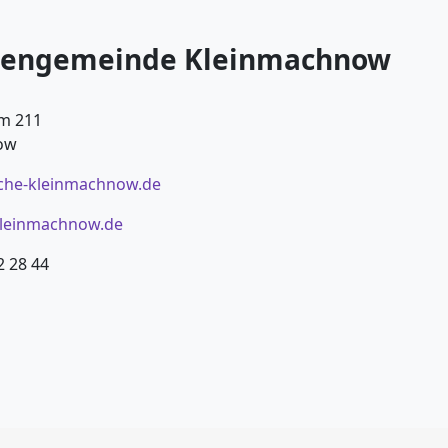
chengemeinde Kleinmachnow
m 211
ow
rche-kleinmachnow.de
kleinmachnow.de
2 28 44