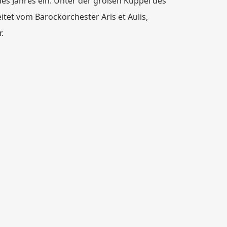
des Jahres ein. Unter der großen Kuppel des
itet vom Barockorchester Aris et Aulis,
.