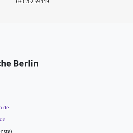
030 202 69 119
he Berlin
m.de
.de
enste)