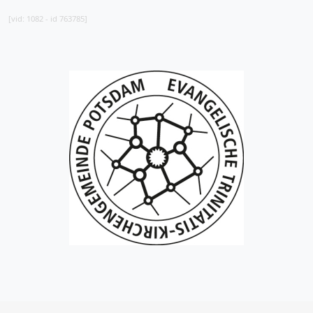
[vid: 1082 - id 763785]