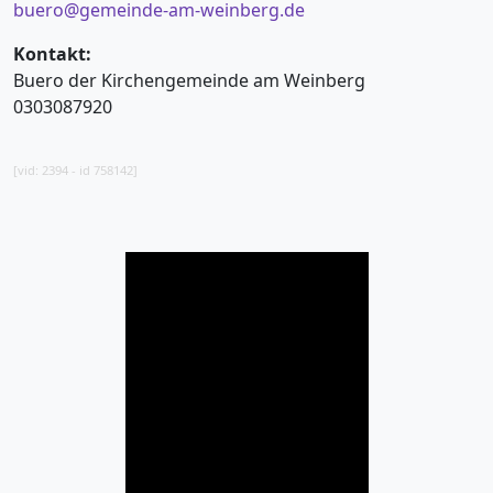
buero@gemeinde-am-weinberg.de
Kontakt:
Buero der Kirchengemeinde am Weinberg
0303087920
[vid: 2394 - id 758142]