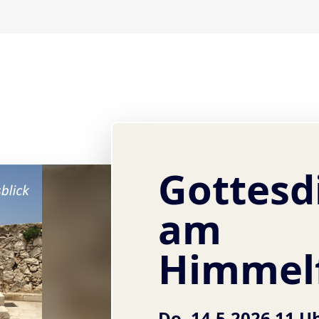
Gottesd
am
Himmelf
Do, 14.5.2026 11 U