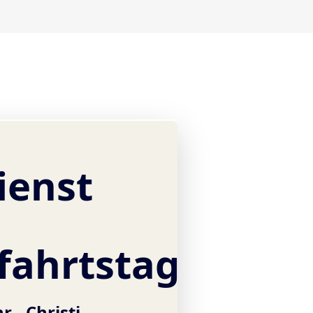
ienst
ahrtstag
hr -
Christi