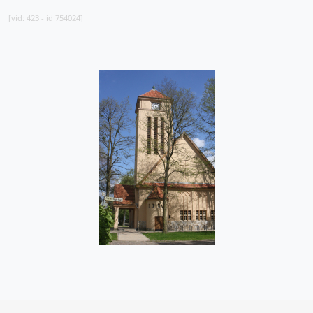
[vid: 423 - id 754024]