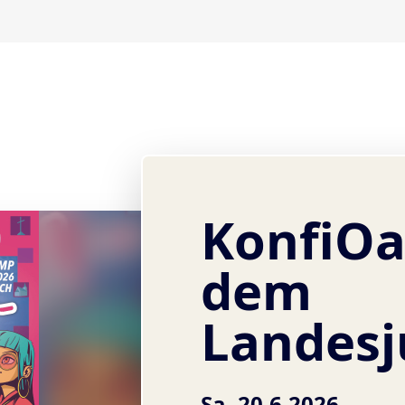
KonfiOa
dem
Landes
Sa, 20.6.2026